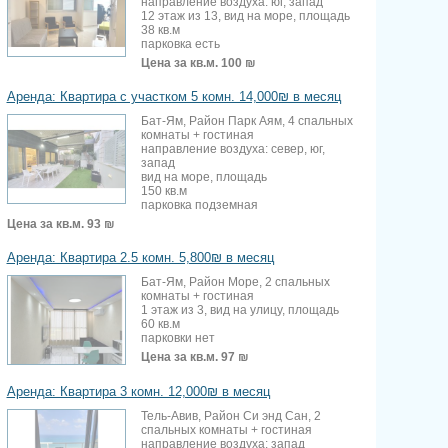
направление воздуха: юг, запад
12 этаж из 13, вид на море, площадь
38 кв.м
парковка есть
Цена за кв.м.
100 ₪
Аренда: Квартира с участком 5 комн. 14,000₪ в месяц
Бат-Ям, Район Парк Аям, 4 спальных
комнаты + гостиная
направление воздуха: север, юг,
запад
вид на море, площадь
150 кв.м
парковка подземная
Цена за кв.м.
93 ₪
Аренда: Квартира 2.5 комн. 5,800₪ в месяц
Бат-Ям, Район Море, 2 спальных
комнаты + гостиная
1 этаж из 3, вид на улицу, площадь
60 кв.м
парковки нет
Цена за кв.м.
97 ₪
Аренда: Квартира 3 комн. 12,000₪ в месяц
Тель-Авив, Район Си энд Сан, 2
спальных комнаты + гостиная
направление воздуха: запад