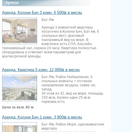
Аренда
Аренда: Колони Бич 3 комн. 6,500₪ в месяц
Бат-Ям
Аренда 3 комнатной квартиры
посуточно в Колони Бич, Бат ям, 6
спальных мест, красивый
панорамный вид на море. В
комплексе есть СПА, Бассейн,
тренажерный зал, охрана 24 часа. Квартира полностью
оборудована и отвечает всем параметрам для
краткосрочной аренды.
Аренда: Квартира 5 комн. 12,000₪ в месяц
Бат-Ям, Район Набережная, 4
спальных комнаты + гостиная
направление воздуха: север, юг,
запад
34 этаж из 42, вид на море, площадь
150 кв.м, балкон один 25 кв.м
парковка есть
Цена за кв.м.
80 ₪
Аренда: Колони Бич 1 комн. 3,800₪ в месяц
Бат-Ям, Район Море, однокомнатная
квартира