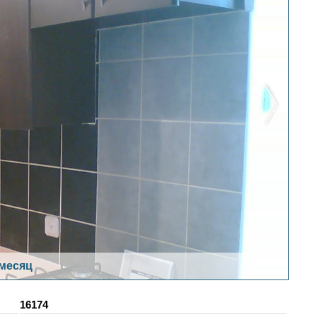
 месяц
16174