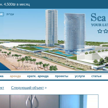
н. 4,500₪ в месяц
ий
עברית
жа
аренда
кратк. аренда
проекты
услуги
статьи
кт
Следующий
объект