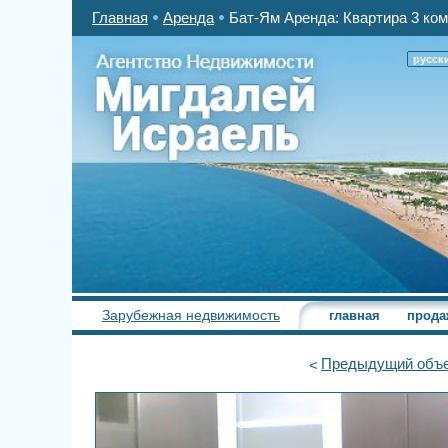
Главная
Аренда
Бат-Ям Аренда: Квартира 3 ком
русск
Зарубежная недвижимость
главная
прода
Предыдущий
объе