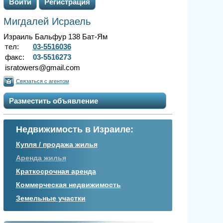
Войти
Регистрация
Мигдалей Исраель
Израиль Бальфур 138 Бат-Ям
тел:
03-5516036
факс:
03-5516273
isratowers@gmail.com
Связаться с агентом
Разместить объявление
Недвижимость в Израиле:
Купля / продажа жилья
Аренда жилья
Краткосрочная аренда
Коммерческая недвижимость
Земельные участки