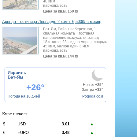
40 кв.м
парковка есть
Цена за кв.м.
150 ₪
Аренда: Гостиница Леонардо 2 комн. 6,500₪ в месяц
Бат-Ям, Район Набережная, 1
спальная комната + гостиная
направление воздуха: юг, запад
18 этаж из 23, вид на море, площадь
45 кв.м, балкон один 6 кв.м
парковка есть
Цена за кв.м.
144 ₪
Израиль
Бат-Ям
+26°
Ночью
+25°
Завтра
+32°
Погода на 10 дней
Pogoda.co.il
Курс шекеля
$
USD
3.01
▲
€
EURO
3.48
▲