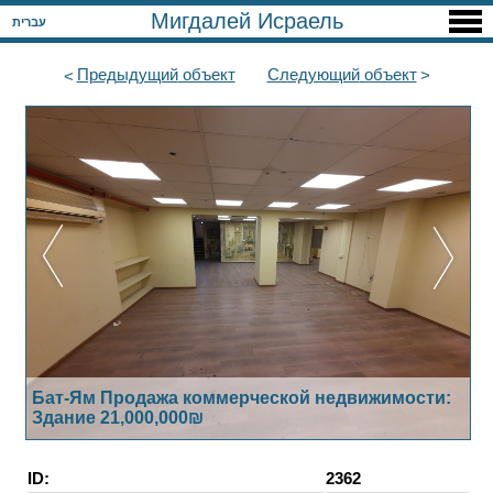
Мигдалей Исраель
עברית
Предыдущий
объект
Следующий
объект
Бат-Ям Продажа коммерческой недвижимости:
Здание 21,000,000₪
ID:
2362