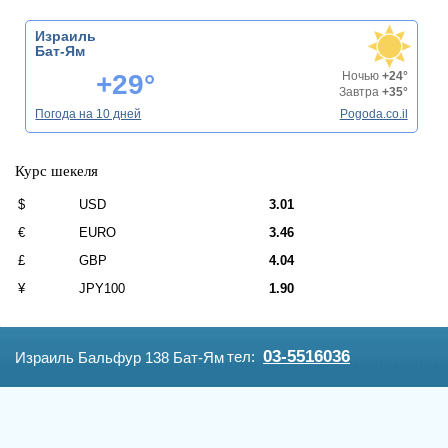
Израиль
Бат-Ям
+29°
Ночью
+24°
Завтра
+35°
Погода на 10 дней
Pogoda.co.il
Курс шекеля
$
USD
3.01
€
EURO
3.46
£
GBP
4.04
¥
JPY100
1.90
03-5516036
тел:
Израиль Бальфур 138 Бат-Ям