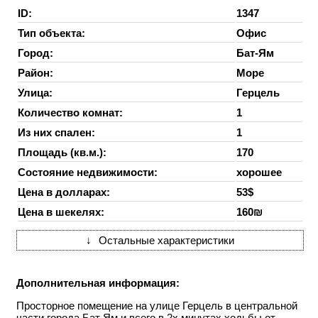
ID:
1347
Тип объекта:
Офис
Город:
Бат-Ям
Район:
Море
Улица:
Герцель
Количество комнат:
1
Из них спален:
1
Площадь (кв.м.):
170
Состояние недвижимости:
хорошее
Цена в долларах:
53$
Цена в шекелях:
160₪
↓
Остальные характеристики
Дополнительная информация:
Просторное помещение на улице Герцель в центральной
части города Бат Ям и всего в 2х минутах ходьбы от